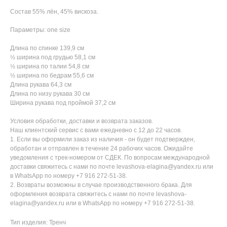
Состав 55% лён, 45% вискоза.
Параметры: one size
Длина по спинке 139,9 см
½ ширина под грудью 58,1 см
½ ширина по талии 54,8 см
½ ширина по бедрам 55,6 см
Длина рукава 64,3 см
Длина по низу рукава 30 см
Ширина рукава под проймой 37,2 см
Условия обработки, доставки и возврата заказов.
Наш клиентский сервис с вами ежедневно с 12 до 22 часов.
1. Если вы оформили заказ из наличия - он будет подтвержден,
обработан и отправлен в течение 24 рабочих часов. Ожидайте
уведомления с трек-номером от СДЕК. По вопросам международной
доставки свяжитесь с нами по почте levashova-elagina@yandex.ru или
в WhatsApp по номеру +7 916 272-51-38.
2. Возвраты возможны в случае производственного брака. Для
оформления возврата свяжитесь с нами по почте levashova-
elagina@yandex.ru или в WhatsApp по номеру +7 916 272-51-38.
Тип изделия: Тренч